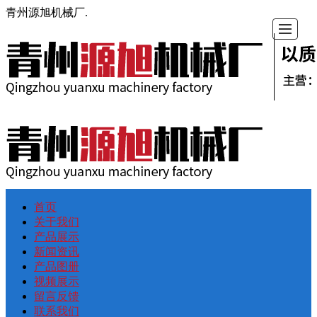
青州源旭机械厂.
首页
首
关
产
新
产
视
留
联
关于我们
产品展示
页
于
品
闻
品
频
言
系
新闻资讯
产品图册
视频展示
我
展
资
图
展
反
我
留言反馈
联系我们