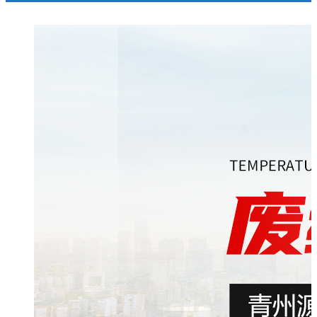
们
示
讯
册
示
馈
们