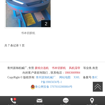
2
书本切胶机
共 7 条记录 1 页
青州源旭机械厂.,专营
废纸分选机
书本切胶机
风机湿帘
等业务,有意
向的客户请咨询我们，联系电话：
18663669984
CopyRight © 版权所有:
青州源旭机械厂.
网站地图
XML
备案号:
鲁IC
P备19065656号-1
鲁公网安备
37078102000864号