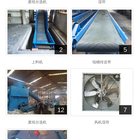
废纸分选机
湿帘
2
5
上料机
辊桶传送带
12
7
废纸分选机
风机湿帘